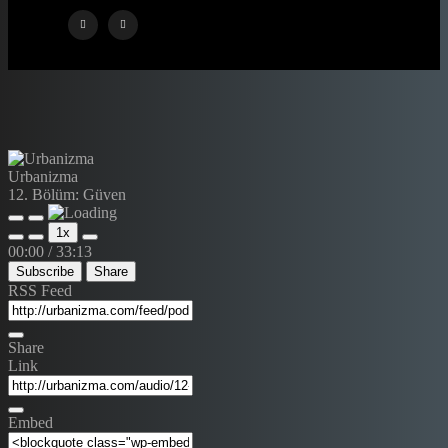
Urbanizma
12. Bölüm: Güven
1x
00:00
/
33:13
Subscribe
Share
RSS Feed
Share
Link
Embed