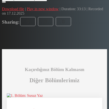
Download file
|
Play in new window
|
Duration: 33:13
|
Recorded
on 17.12.2025
Sharing:
Kaçırdığınız Bölüm Kalmasın
Diğer Bölümlerimiz