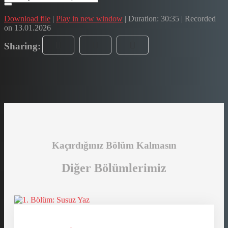
Download file
|
Play in new window
|
Duration: 30:35
|
Recorded
on 13.01.2026
Sharing:
Kaçırdığınız Bölüm Kalmasın
Diğer Bölümlerimiz