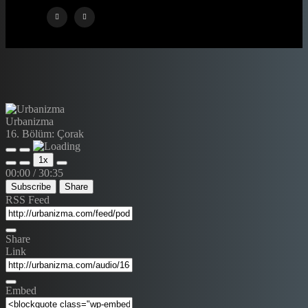
Urbanizma
16. Bölüm: Çorak
1x
00:00
/
30:35
Subscribe
Share
RSS Feed
Share
Link
Embed