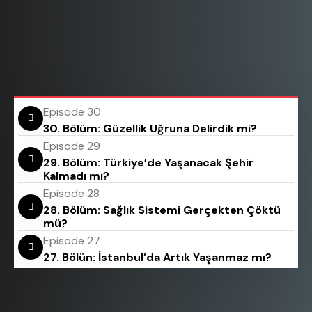
Episode 30
30. Bölüm: Güzellik Uğruna Delirdik mi?
Episode 29
29. Bölüm: Türkiye’de Yaşanacak Şehir
Kalmadı mı?
Episode 28
28. Bölüm: Sağlık Sistemi Gerçekten Çöktü
mü?
Episode 27
27. Bölün: İstanbul’da Artık Yaşanmaz mı?