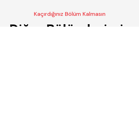
Kaçırdığınız Bölüm Kalmasın
Diğer Bölümlerimiz
Our pick of the best podcasts on Spotify,
Apple Podcasts and more covering all
trends.