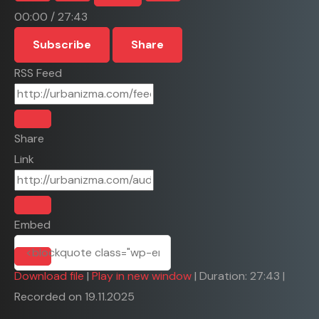
00:00
/
27:43
Subscribe
Share
RSS Feed
Share
Link
Embed
Download file
|
Play in new window
|
Duration: 27:43
|
Recorded on 19.11.2025