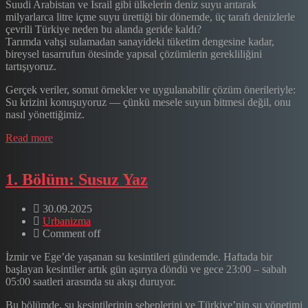
Suudi Arabistan ve İsrail gibi ülkelerin deniz suyu arıtarak
milyarlarca litre içme suyu ürettiği bir dönemde, üç tarafı denizlerle
çevrili Türkiye neden bu alanda geride kaldı?
Tarımda vahşi sulamadan sanayideki tüketim dengesine kadar,
bireysel tasarrufun ötesinde yapısal çözümlerin gerekliliğini
tartışıyoruz.
Gerçek veriler, somut örnekler ve uygulanabilir çözüm önerileriyle:
Su krizini konuşuyoruz — çünkü mesele suyun bitmesi değil, onu
nasıl yönettiğimiz.
Read more
1. Bölüm: Susuz Yaz
30.09.2025
Urbanizma
Comment off
İzmir ve Ege’de yaşanan su kesintileri gündemde. Haftada bir
başlayan kesintiler artık gün aşırıya döndü ve gece 23:00 – sabah
05:00 saatleri arasında su akışı duruyor.
Bu bölümde, su kesintilerinin sebeplerini ve Türkiye’nin su yönetimi