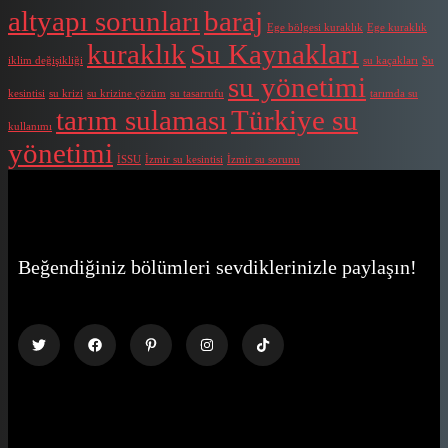
altyapı sorunları
baraj
Ege bölgesi kuraklık
Ege kuraklık
kuraklık
Su Kaynakları
iklim değişikliği
su kaçakları
Su
su yönetimi
kesintisi
su krizi
su krizine çözüm
su tasarrufu
tarımda su
tarım sulaması
Türkiye su
kullanımı
yönetimi
İSSU
İzmir su kesintisi
İzmir su sorunu
Beğendiğiniz bölümleri sevdiklerinizle paylaşın!